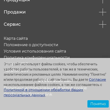
Продажи
Сервис
Карта сайта
Положение о доступности
Условия использования сайта
Политика конфиденциальности
Каталог XML
Этот сайт использует файлы cookies, чтобы обеспечить
удобство работы пользователей, а так же в технических,
Каталог CSV
аналитических и рекламных целях. Нажимая кнопку "Понятно"
Согласие
и/или продолжая работу с сайтом baxi.ru, Вы даете
© 2005-2026 Baxi
на использование файлов cookies, а так же соглашаетесь с
Политика использования файлов cookie
Политикой в отношении обработки Ваших
OneTrust Preference link
персональных данных
.
Понятно