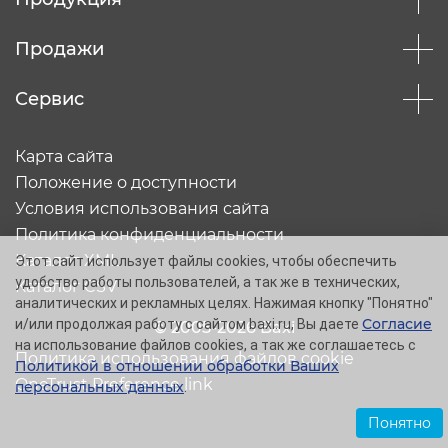
Продажи
Сервис
Карта сайта
Положение о доступности
Условия использования сайта
Политика конфиденциальности
Каталог XML
Этот сайт использует файлы cookies, чтобы обеспечить
удобство работы пользователей, а так же в технических,
Каталог CSV
аналитических и рекламных целях. Нажимая кнопку "Понятно"
Согласие
и/или продолжая работу с сайтом baxi.ru, Вы даете
© 2005-2026 Baxi
на использование файлов cookies, а так же соглашаетесь с
Политика использования файлов cookie
Политикой в отношении обработки Ваших
OneTrust Preference link
персональных данных
.
Понятно