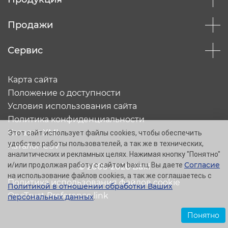
Продажи
Сервис
Карта сайта
Положение о доступности
Условия использования сайта
Политика конфиденциальности
Каталог XML
Этот сайт использует файлы cookies, чтобы обеспечить
удобство работы пользователей, а так же в технических,
Каталог CSV
аналитических и рекламных целях. Нажимая кнопку "Понятно"
Согласие
и/или продолжая работу с сайтом baxi.ru, Вы даете
© 2005-2026 Baxi
на использование файлов cookies, а так же соглашаетесь с
Политика использования файлов cookie
Политикой в отношении обработки Ваших
OneTrust Preference link
персональных данных
.
Понятно