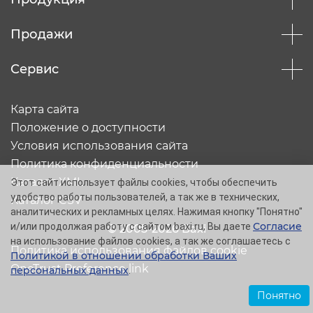
Продажи
Сервис
Карта сайта
Положение о доступности
Условия использования сайта
Политика конфиденциальности
Каталог XML
Этот сайт использует файлы cookies, чтобы обеспечить
удобство работы пользователей, а так же в технических,
Каталог CSV
аналитических и рекламных целях. Нажимая кнопку "Понятно"
Согласие
и/или продолжая работу с сайтом baxi.ru, Вы даете
© 2005-2026 Baxi
на использование файлов cookies, а так же соглашаетесь с
Политика использования файлов cookie
Политикой в отношении обработки Ваших
OneTrust Preference link
персональных данных
.
Понятно