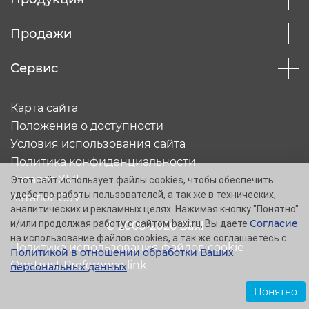
Продажи
Сервис
Карта сайта
Положение о доступности
Условия использования сайта
Политика конфиденциальности
Каталог XML
Этот сайт использует файлы cookies, чтобы обеспечить
удобство работы пользователей, а так же в технических,
Каталог CSV
аналитических и рекламных целях. Нажимая кнопку "Понятно"
Согласие
и/или продолжая работу с сайтом baxi.ru, Вы даете
© 2005-2026 Baxi
на использование файлов cookies, а так же соглашаетесь с
Политика использования файлов cookie
Политикой в отношении обработки Ваших
OneTrust Preference link
персональных данных
.
Понятно