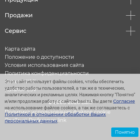
Продажи
Сервис
Карта сайта
Положение о доступности
Условия использования сайта
Политика конфиденциальности
Каталог XML
Этот сайт использует файлы cookies, чтобы обеспечить
удобство работы пользователей, а так же в технических,
Каталог CSV
аналитических и рекламных целях. Нажимая кнопку "Понятно"
Согласие
и/или продолжая работу с сайтом baxi.ru, Вы даете
© 2005-2026 Baxi
на использование файлов cookies, а так же соглашаетесь с
Политика использования файлов cookie
Политикой в отношении обработки Ваших
OneTrust Preference link
персональных данных
.
Понятно