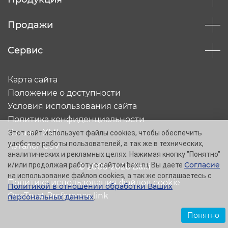
Продажи
Сервис
Карта сайта
Положение о доступности
Условия использования сайта
Политика конфиденциальности
Каталог XML
Этот сайт использует файлы cookies, чтобы обеспечить
удобство работы пользователей, а так же в технических,
Каталог CSV
аналитических и рекламных целях. Нажимая кнопку "Понятно"
Согласие
и/или продолжая работу с сайтом baxi.ru, Вы даете
© 2005-2026 Baxi
на использование файлов cookies, а так же соглашаетесь с
Политика использования файлов cookie
Политикой в отношении обработки Ваших
OneTrust Preference link
персональных данных
.
Понятно