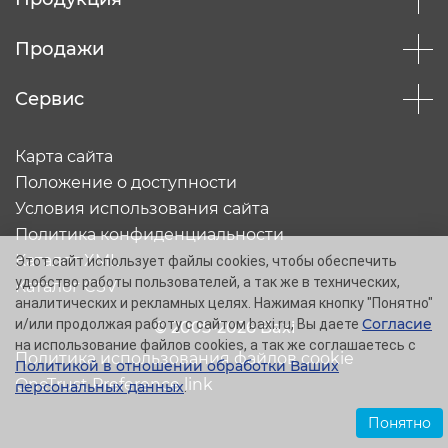
Продажи
Сервис
Карта сайта
Положение о доступности
Условия использования сайта
Политика конфиденциальности
Каталог XML
Этот сайт использует файлы cookies, чтобы обеспечить
удобство работы пользователей, а так же в технических,
Каталог CSV
аналитических и рекламных целях. Нажимая кнопку "Понятно"
Согласие
и/или продолжая работу с сайтом baxi.ru, Вы даете
© 2005-2026 Baxi
на использование файлов cookies, а так же соглашаетесь с
Политика использования файлов cookie
Политикой в отношении обработки Ваших
OneTrust Preference link
персональных данных
.
Понятно