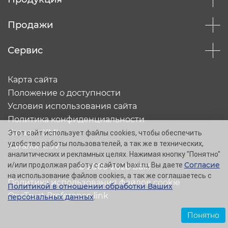
Продажи
Сервис
Карта сайта
Положение о доступности
Условия использования сайта
Политика конфиденциальности
Каталог XML
Этот сайт использует файлы cookies, чтобы обеспечить
удобство работы пользователей, а так же в технических,
Каталог CSV
аналитических и рекламных целях. Нажимая кнопку "Понятно"
Согласие
и/или продолжая работу с сайтом baxi.ru, Вы даете
© 2005-2026 Baxi
на использование файлов cookies, а так же соглашаетесь с
Политика использования файлов cookie
Политикой в отношении обработки Ваших
OneTrust Preference link
персональных данных
.
Понятно