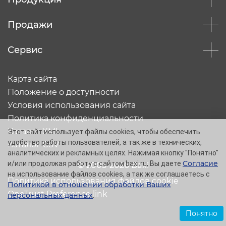
Продажи
Сервис
Карта сайта
Положение о доступности
Условия использования сайта
Политика конфиденциальности
Каталог XML
Этот сайт использует файлы cookies, чтобы обеспечить
удобство работы пользователей, а так же в технических,
Каталог CSV
аналитических и рекламных целях. Нажимая кнопку "Понятно"
Согласие
и/или продолжая работу с сайтом baxi.ru, Вы даете
© 2005-2026 Baxi
на использование файлов cookies, а так же соглашаетесь с
Политика использования файлов cookie
Политикой в отношении обработки Ваших
OneTrust Preference link
персональных данных
.
Понятно