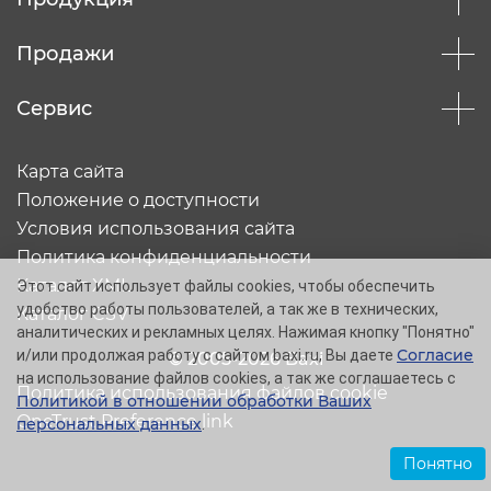
Продажи
Сервис
Карта сайта
Положение о доступности
Условия использования сайта
Политика конфиденциальности
Каталог XML
Этот сайт использует файлы cookies, чтобы обеспечить
удобство работы пользователей, а так же в технических,
Каталог CSV
аналитических и рекламных целях. Нажимая кнопку "Понятно"
Согласие
и/или продолжая работу с сайтом baxi.ru, Вы даете
© 2005-2026 Baxi
на использование файлов cookies, а так же соглашаетесь с
Политика использования файлов cookie
Политикой в отношении обработки Ваших
OneTrust Preference link
персональных данных
.
Понятно