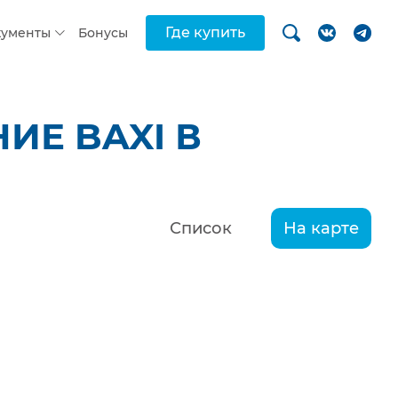
Где купить
кументы
Бонусы
ИЕ BAXI В
Список
На карте