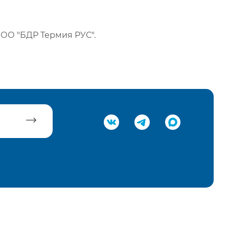
ОО "БДР Термия РУС".