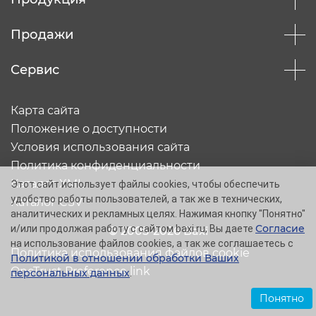
Продажи
Сервис
Карта сайта
Положение о доступности
Условия использования сайта
Политика конфиденциальности
Каталог XML
Этот сайт использует файлы cookies, чтобы обеспечить
удобство работы пользователей, а так же в технических,
Каталог CSV
аналитических и рекламных целях. Нажимая кнопку "Понятно"
Согласие
и/или продолжая работу с сайтом baxi.ru, Вы даете
© 2005-2026 Baxi
на использование файлов cookies, а так же соглашаетесь с
Политика использования файлов cookie
Политикой в отношении обработки Ваших
OneTrust Preference link
персональных данных
.
Понятно