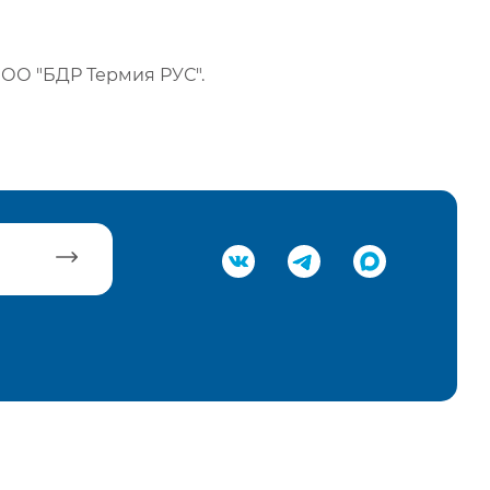
ОО "БДР Термия РУС".