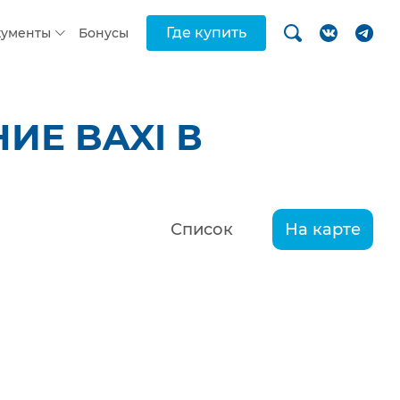
Где купить
кументы
Бонусы
ИЕ BAXI В
Список
На карте