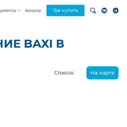
Где купить
кументы
Бонусы
ИЕ BAXI В
Список
На карте