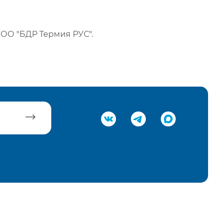
ОО "БДР Термия РУС".