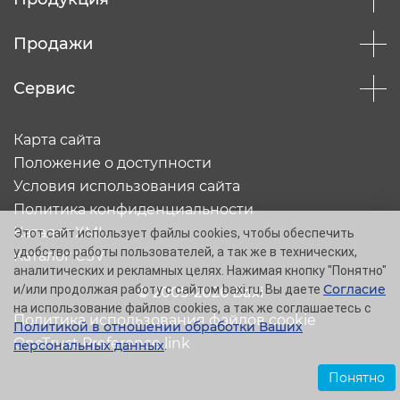
Продажи
Сервис
Карта сайта
Положение о доступности
Условия использования сайта
Политика конфиденциальности
Каталог XML
Этот сайт использует файлы cookies, чтобы обеспечить
удобство работы пользователей, а так же в технических,
Каталог CSV
аналитических и рекламных целях. Нажимая кнопку "Понятно"
Согласие
и/или продолжая работу с сайтом baxi.ru, Вы даете
© 2005-2026 Baxi
на использование файлов cookies, а так же соглашаетесь с
Политика использования файлов cookie
Политикой в отношении обработки Ваших
OneTrust Preference link
персональных данных
.
Понятно