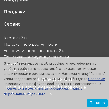
Продажи
Сервис
Карта сайта
Положение о доступности
Условия использования сайта
Политика конфиденциальности
Каталог XML
Этот сайт использует файлы cookies, чтобы обеспечить
удобство работы пользователей, а так же в технических,
Каталог CSV
аналитических и рекламных целях. Нажимая кнопку "Понятно"
Согласие
и/или продолжая работу с сайтом baxi.ru, Вы даете
© 2005-2026 Baxi
на использование файлов cookies, а так же соглашаетесь с
Политика использования файлов cookie
Политикой в отношении обработки Ваших
OneTrust Preference link
персональных данных
.
Понятно