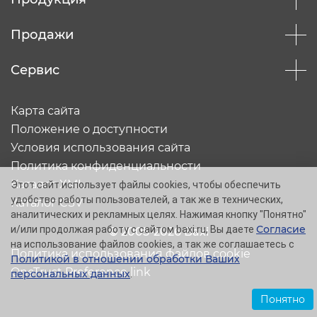
Продажи
Сервис
Карта сайта
Положение о доступности
Условия использования сайта
Политика конфиденциальности
Каталог XML
Этот сайт использует файлы cookies, чтобы обеспечить
удобство работы пользователей, а так же в технических,
Каталог CSV
аналитических и рекламных целях. Нажимая кнопку "Понятно"
Согласие
и/или продолжая работу с сайтом baxi.ru, Вы даете
© 2005-2026 Baxi
на использование файлов cookies, а так же соглашаетесь с
Политика использования файлов cookie
Политикой в отношении обработки Ваших
OneTrust Preference link
персональных данных
.
Понятно