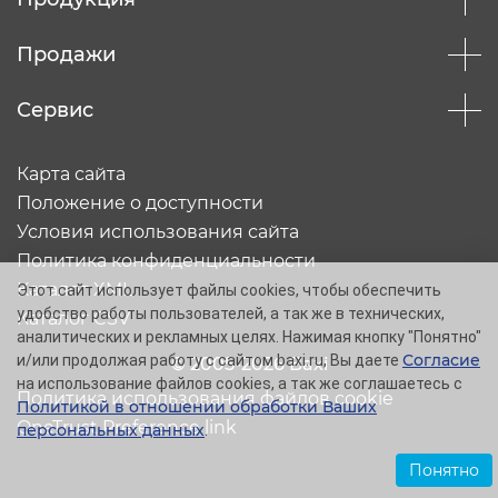
Продажи
Сервис
Карта сайта
Положение о доступности
Условия использования сайта
Политика конфиденциальности
Каталог XML
Этот сайт использует файлы cookies, чтобы обеспечить
удобство работы пользователей, а так же в технических,
Каталог CSV
аналитических и рекламных целях. Нажимая кнопку "Понятно"
Согласие
и/или продолжая работу с сайтом baxi.ru, Вы даете
© 2005-2026 Baxi
на использование файлов cookies, а так же соглашаетесь с
Политика использования файлов cookie
Политикой в отношении обработки Ваших
OneTrust Preference link
персональных данных
.
Понятно