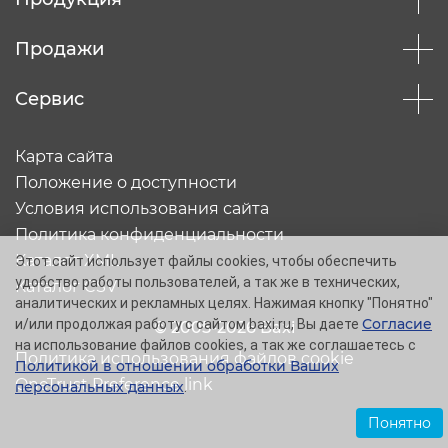
Продажи
Сервис
Карта сайта
Положение о доступности
Условия использования сайта
Политика конфиденциальности
Каталог XML
Этот сайт использует файлы cookies, чтобы обеспечить
удобство работы пользователей, а так же в технических,
Каталог CSV
аналитических и рекламных целях. Нажимая кнопку "Понятно"
Согласие
и/или продолжая работу с сайтом baxi.ru, Вы даете
© 2005-2026 Baxi
на использование файлов cookies, а так же соглашаетесь с
Политика использования файлов cookie
Политикой в отношении обработки Ваших
OneTrust Preference link
персональных данных
.
Понятно