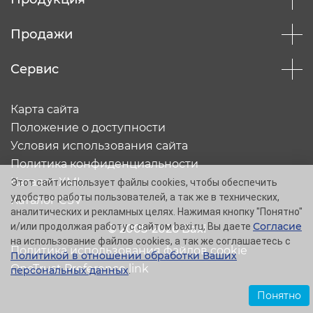
Продажи
Сервис
Карта сайта
Положение о доступности
Условия использования сайта
Политика конфиденциальности
Каталог XML
Этот сайт использует файлы cookies, чтобы обеспечить
удобство работы пользователей, а так же в технических,
Каталог CSV
аналитических и рекламных целях. Нажимая кнопку "Понятно"
Согласие
и/или продолжая работу с сайтом baxi.ru, Вы даете
© 2005-2026 Baxi
на использование файлов cookies, а так же соглашаетесь с
Политика использования файлов cookie
Политикой в отношении обработки Ваших
OneTrust Preference link
персональных данных
.
Понятно