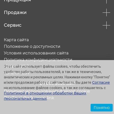
Продажи
Сервис
Карта сайта
Положение о доступности
Условия использования сайта
Политика конфиденциальности
Каталог XML
Этот сайт использует файлы cookies, чтобы обеспечить
удобство работы пользователей, а так же в технических,
Каталог CSV
аналитических и рекламных целях. Нажимая кнопку "Понятно"
Согласие
и/или продолжая работу с сайтом baxi.ru, Вы даете
© 2005-2026 Baxi
на использование файлов cookies, а так же соглашаетесь с
Политика использования файлов cookie
Политикой в отношении обработки Ваших
OneTrust Preference link
персональных данных
.
Понятно