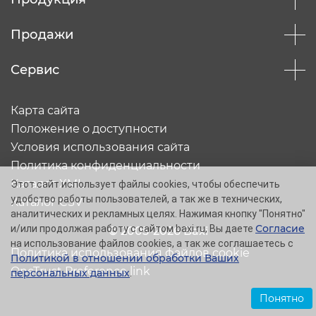
Продажи
Сервис
Карта сайта
Положение о доступности
Условия использования сайта
Политика конфиденциальности
Каталог XML
Этот сайт использует файлы cookies, чтобы обеспечить
удобство работы пользователей, а так же в технических,
Каталог CSV
аналитических и рекламных целях. Нажимая кнопку "Понятно"
Согласие
и/или продолжая работу с сайтом baxi.ru, Вы даете
© 2005-2026 Baxi
на использование файлов cookies, а так же соглашаетесь с
Политика использования файлов cookie
Политикой в отношении обработки Ваших
OneTrust Preference link
персональных данных
.
Понятно