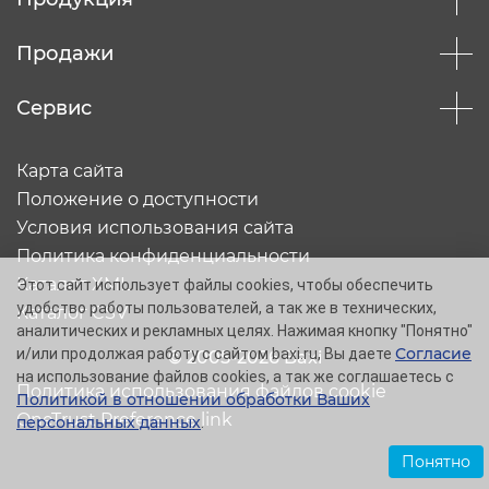
Продажи
Сервис
Карта сайта
Положение о доступности
Условия использования сайта
Политика конфиденциальности
Каталог XML
Этот сайт использует файлы cookies, чтобы обеспечить
удобство работы пользователей, а так же в технических,
Каталог CSV
аналитических и рекламных целях. Нажимая кнопку "Понятно"
Согласие
и/или продолжая работу с сайтом baxi.ru, Вы даете
© 2005-2026 Baxi
на использование файлов cookies, а так же соглашаетесь с
Политика использования файлов cookie
Политикой в отношении обработки Ваших
OneTrust Preference link
персональных данных
.
Понятно