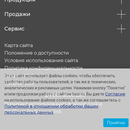
Продажи
Сервис
Карта сайта
Положение о доступности
Условия использования сайта
Политика конфиденциальности
Каталог XML
Этот сайт использует файлы cookies, чтобы обеспечить
удобство работы пользователей, а так же в технических,
Каталог CSV
аналитических и рекламных целях. Нажимая кнопку "Понятно"
Согласие
и/или продолжая работу с сайтом baxi.ru, Вы даете
© 2005-2026 Baxi
на использование файлов cookies, а так же соглашаетесь с
Политика использования файлов cookie
Политикой в отношении обработки Ваших
OneTrust Preference link
персональных данных
.
Понятно