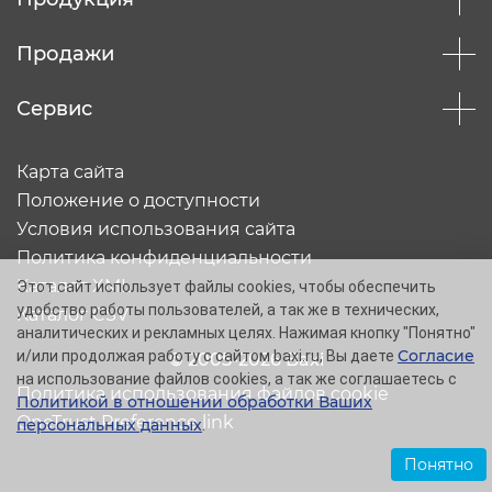
Продажи
Сервис
Карта сайта
Положение о доступности
Условия использования сайта
Политика конфиденциальности
Каталог XML
Этот сайт использует файлы cookies, чтобы обеспечить
удобство работы пользователей, а так же в технических,
Каталог CSV
аналитических и рекламных целях. Нажимая кнопку "Понятно"
Согласие
и/или продолжая работу с сайтом baxi.ru, Вы даете
© 2005-2026 Baxi
на использование файлов cookies, а так же соглашаетесь с
Политика использования файлов cookie
Политикой в отношении обработки Ваших
OneTrust Preference link
персональных данных
.
Понятно