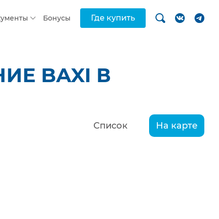
Где купить
кументы
Бонусы
ИЕ BAXI В
Список
На карте