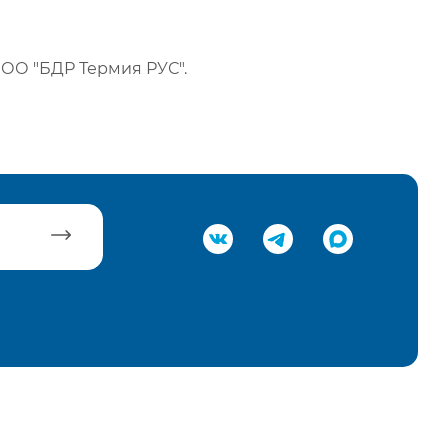
ОО "БДР Термия РУС".