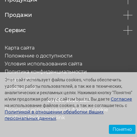
Продажи
Сервис
Карта сайта
Положение о доступности
Условия использования сайта
Политика конфиденциальности
Каталог XML
Этот сайт использует файлы cookies, чтобы обеспечить
удобство работы пользователей, а так же в технических,
Каталог CSV
аналитических и рекламных целях. Нажимая кнопку "Понятно"
Согласие
и/или продолжая работу с сайтом baxi.ru, Вы даете
© 2005-2026 Baxi
на использование файлов cookies, а так же соглашаетесь с
Политика использования файлов cookie
Политикой в отношении обработки Ваших
OneTrust Preference link
персональных данных
.
Понятно