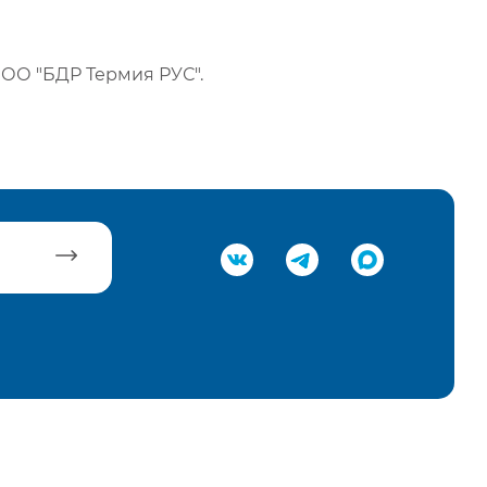
ОО "БДР Термия РУС".