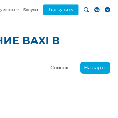
Где купить
кументы
Бонусы
ИЕ BAXI В
Список
На карте