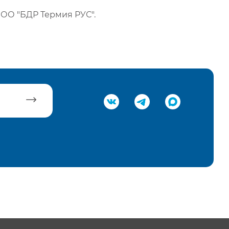
ОО "БДР Термия РУС".
равить