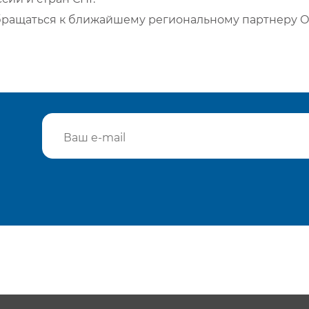
бращаться к ближайшему региональному партнеру О
Подтвердить e-mail
Отп