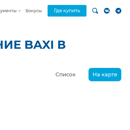
Где купить
кументы
Бонусы
ИЕ BAXI В
Список
На карте