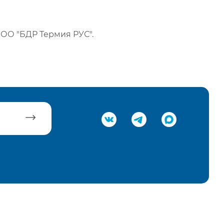
ОО "БДР Термия РУС".