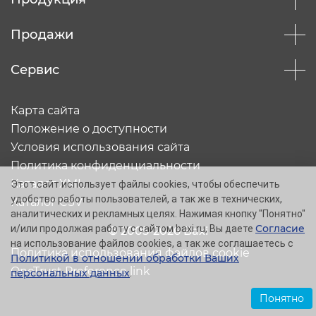
Продажи
Сервис
Карта сайта
Положение о доступности
Условия использования сайта
Политика конфиденциальности
Каталог XML
Этот сайт использует файлы cookies, чтобы обеспечить
удобство работы пользователей, а так же в технических,
Каталог CSV
аналитических и рекламных целях. Нажимая кнопку "Понятно"
Согласие
и/или продолжая работу с сайтом baxi.ru, Вы даете
© 2005-2026 Baxi
на использование файлов cookies, а так же соглашаетесь с
Политика использования файлов cookie
Политикой в отношении обработки Ваших
OneTrust Preference link
персональных данных
.
Понятно