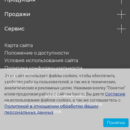
Продажи
Сервис
Карта сайта
Положение о доступности
Условия использования сайта
Политика конфиденциальности
Каталог XML
Этот сайт использует файлы cookies, чтобы обеспечить
удобство работы пользователей, а так же в технических,
Каталог CSV
аналитических и рекламных целях. Нажимая кнопку "Понятно"
Согласие
и/или продолжая работу с сайтом baxi.ru, Вы даете
© 2005-2026 Baxi
на использование файлов cookies, а так же соглашаетесь с
Политика использования файлов cookie
Политикой в отношении обработки Ваших
OneTrust Preference link
персональных данных
.
Понятно