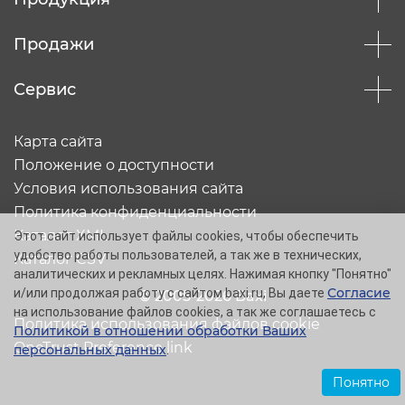
Продажи
Сервис
Карта сайта
Положение о доступности
Условия использования сайта
Политика конфиденциальности
Каталог XML
Этот сайт использует файлы cookies, чтобы обеспечить
удобство работы пользователей, а так же в технических,
Каталог CSV
аналитических и рекламных целях. Нажимая кнопку "Понятно"
Согласие
и/или продолжая работу с сайтом baxi.ru, Вы даете
© 2005-2026 Baxi
на использование файлов cookies, а так же соглашаетесь с
Политика использования файлов cookie
Политикой в отношении обработки Ваших
OneTrust Preference link
персональных данных
.
Понятно