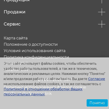
Продажи
Сервис
Карта сайта
Положение о доступности
Условия использования сайта
Политика конфиденциальности
Каталог XML
Этот сайт использует файлы cookies, чтобы обеспечить
удобство работы пользователей, а так же в технических,
Каталог CSV
аналитических и рекламных целях. Нажимая кнопку "Понятно"
Согласие
и/или продолжая работу с сайтом baxi.ru, Вы даете
© 2005-2026 Baxi
на использование файлов cookies, а так же соглашаетесь с
Политика использования файлов cookie
Политикой в отношении обработки Ваших
OneTrust Preference link
персональных данных
.
Понятно