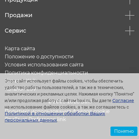
Продажи
Сервис
Карта сайта
Положение о доступности
Условия использования сайта
Политика конфиденциальности
Каталог XML
Этот сайт использует файлы cookies, чтобы обеспечить
удобство работы пользователей, а так же в технических,
Каталог CSV
аналитических и рекламных целях. Нажимая кнопку "Понятно"
Согласие
и/или продолжая работу с сайтом baxi.ru, Вы даете
© 2005-2026 Baxi
на использование файлов cookies, а так же соглашаетесь с
Политика использования файлов cookie
Политикой в отношении обработки Ваших
OneTrust Preference link
персональных данных
.
Понятно