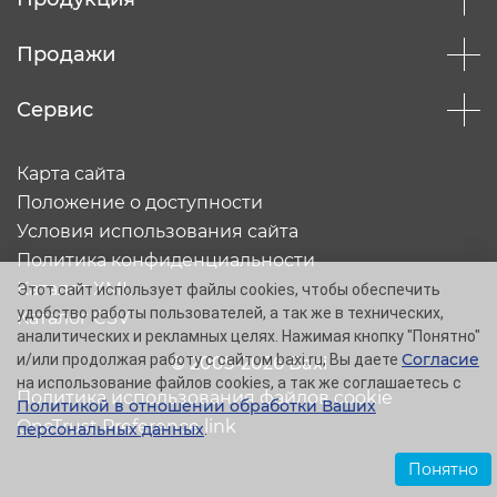
Продажи
Сервис
Карта сайта
Положение о доступности
Условия использования сайта
Политика конфиденциальности
Каталог XML
Этот сайт использует файлы cookies, чтобы обеспечить
удобство работы пользователей, а так же в технических,
Каталог CSV
аналитических и рекламных целях. Нажимая кнопку "Понятно"
Согласие
и/или продолжая работу с сайтом baxi.ru, Вы даете
© 2005-2026 Baxi
на использование файлов cookies, а так же соглашаетесь с
Политика использования файлов cookie
Политикой в отношении обработки Ваших
OneTrust Preference link
персональных данных
.
Понятно