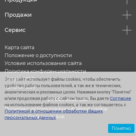
Продажи
Сервис
Карта сайта
Положение о доступности
Условия использования сайта
Политика конфиденциальности
Каталог XML
Этот сайт использует файлы cookies, чтобы обеспечить
удобство работы пользователей, а так же в технических,
Каталог CSV
аналитических и рекламных целях. Нажимая кнопку "Понятно"
Согласие
и/или продолжая работу с сайтом baxi.ru, Вы даете
© 2005-2026 Baxi
на использование файлов cookies, а так же соглашаетесь с
Политика использования файлов cookie
Политикой в отношении обработки Ваших
OneTrust Preference link
персональных данных
.
Понятно