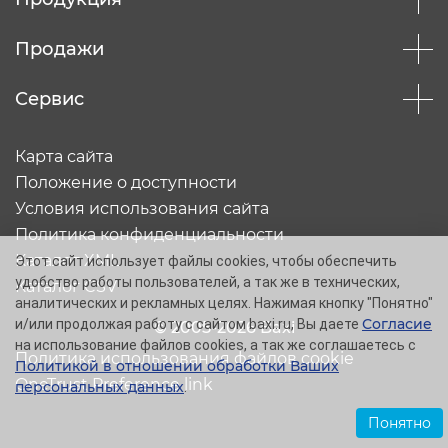
Продажи
Сервис
Карта сайта
Положение о доступности
Условия использования сайта
Политика конфиденциальности
Каталог XML
Этот сайт использует файлы cookies, чтобы обеспечить
удобство работы пользователей, а так же в технических,
Каталог CSV
аналитических и рекламных целях. Нажимая кнопку "Понятно"
Согласие
и/или продолжая работу с сайтом baxi.ru, Вы даете
© 2005-2026 Baxi
на использование файлов cookies, а так же соглашаетесь с
Политика использования файлов cookie
Политикой в отношении обработки Ваших
OneTrust Preference link
персональных данных
.
Понятно