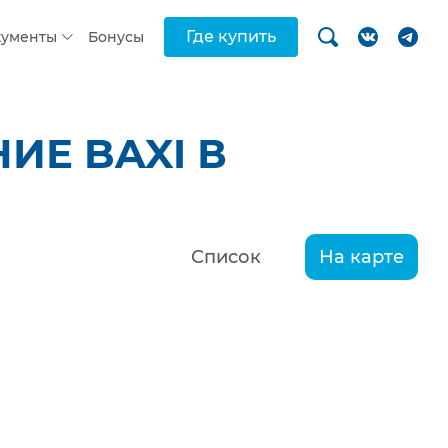
Где купить
кументы
Бонусы
ИЕ BAXI В
Список
На карте