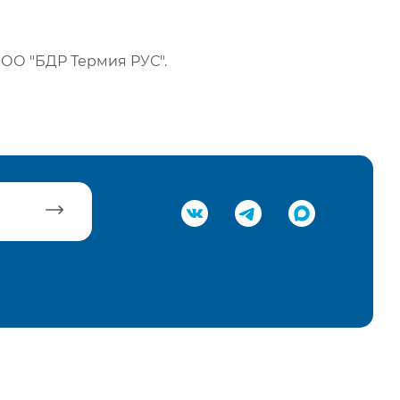
ОО "БДР Термия РУС".