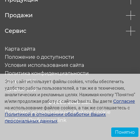
Продажи
Сервис
Карта сайта
Положение о доступности
Условия использования сайта
Политика конфиденциальности
Каталог XML
Этот сайт использует файлы cookies, чтобы обеспечить
удобство работы пользователей, а так же в технических,
Каталог CSV
аналитических и рекламных целях. Нажимая кнопку "Понятно"
Согласие
и/или продолжая работу с сайтом baxi.ru, Вы даете
© 2005-2026 Baxi
на использование файлов cookies, а так же соглашаетесь с
Политика использования файлов cookie
Политикой в отношении обработки Ваших
OneTrust Preference link
персональных данных
.
Понятно