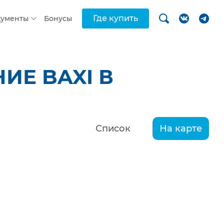
Где купить
кументы
Бонусы
ИЕ BAXI В
Список
На карте