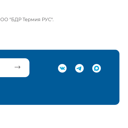
ОО "БДР Термия РУС".