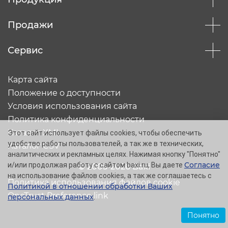
Продажи
Сервис
Карта сайта
Положение о доступности
Условия использования сайта
Политика конфиденциальности
Каталог XML
Этот сайт использует файлы cookies, чтобы обеспечить
удобство работы пользователей, а так же в технических,
Каталог CSV
аналитических и рекламных целях. Нажимая кнопку "Понятно"
Согласие
и/или продолжая работу с сайтом baxi.ru, Вы даете
© 2005-2026 Baxi
на использование файлов cookies, а так же соглашаетесь с
Политика использования файлов cookie
Политикой в отношении обработки Ваших
OneTrust Preference link
персональных данных
.
Понятно