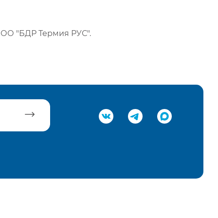
ОО "БДР Термия РУС".