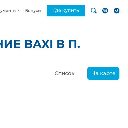
Где купить
кументы
Бонусы
Е BAXI В П.
Список
На карте