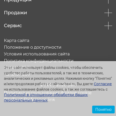
Продажи
Сервис
Карта сайта
Положение о доступности
Условия использования сайта
Политика конфиденциальности
Каталог XML
Этот сайт использует файлы cookies, чтобы обеспечить
удобство работы пользователей, а так же в технических,
Каталог CSV
аналитических и рекламных целях. Нажимая кнопку "Понятно"
Согласие
и/или продолжая работу с сайтом baxi.ru, Вы даете
© 2005-2026 Baxi
на использование файлов cookies, а так же соглашаетесь с
Политика использования файлов cookie
Политикой в отношении обработки Ваших
OneTrust Preference link
персональных данных
.
Понятно