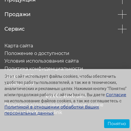
Продажи
Сервис
Карта сайта
Положение о доступности
Условия использования сайта
Политика конфиденциальности
Каталог XML
Этот сайт использует файлы cookies, чтобы обеспечить
удобство работы пользователей, а так же в технических,
Каталог CSV
аналитических и рекламных целях. Нажимая кнопку "Понятно"
Согласие
и/или продолжая работу с сайтом baxi.ru, Вы даете
© 2005-2026 Baxi
на использование файлов cookies, а так же соглашаетесь с
Политика использования файлов cookie
Политикой в отношении обработки Ваших
OneTrust Preference link
персональных данных
.
Понятно