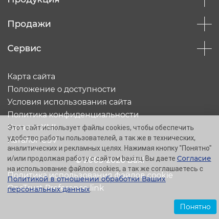
Продажи
Сервис
Карта сайта
Положение о доступности
Условия использования сайта
Политика конфиденциальности
Каталог XML
Этот сайт использует файлы cookies, чтобы обеспечить
удобство работы пользователей, а так же в технических,
Каталог CSV
аналитических и рекламных целях. Нажимая кнопку "Понятно"
Согласие
и/или продолжая работу с сайтом baxi.ru, Вы даете
© 2005-2026 Baxi
на использование файлов cookies, а так же соглашаетесь с
Политика использования файлов cookie
Политикой в отношении обработки Ваших
OneTrust Preference link
персональных данных
.
Понятно