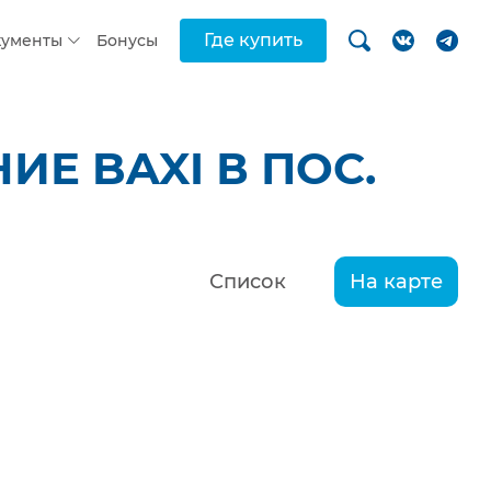
Где купить
кументы
Бонусы
Е BAXI В ПОС.
Список
На карте