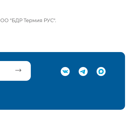
ОО "БДР Термия РУС".