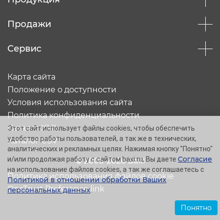
Продажи
Сервис
Карта сайта
Положение о доступности
Условия использования сайта
Политика конфиденциальности
Каталог XML
Этот сайт использует файлы cookies, чтобы обеспечить
удобство работы пользователей, а так же в технических,
Каталог CSV
аналитических и рекламных целях. Нажимая кнопку "Понятно"
Согласие
и/или продолжая работу с сайтом baxi.ru, Вы даете
© 2005-2026 Baxi
на использование файлов cookies, а так же соглашаетесь с
Политика использования файлов cookie
Политикой в отношении обработки Ваших
OneTrust Preference link
персональных данных
.
Понятно