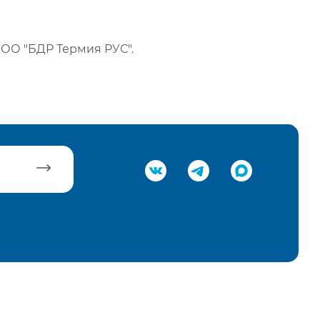
ОО "БДР Термия РУС".