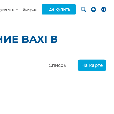
Где купить
кументы
Бонусы
ИЕ BAXI В
Список
На карте